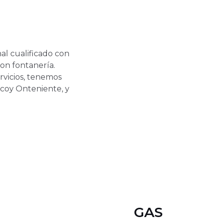
l cualificado con
con fontanería.
ervicios, tenemos
lcoy Onteniente, y
GAS