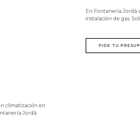
En Fontanería Jordà 
instalación de gas. So
PIDE TU PRESU
en climatización en
ontanería Jordà